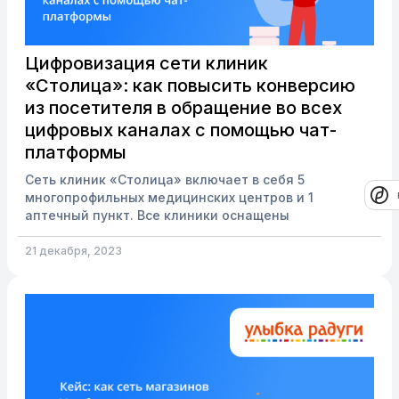
Цифровизация сети клиник
«Столица»: как повысить конверсию
из посетителя в обращение во всех
цифровых каналах с помощью чат-
платформы
Сеть клиник «Столица» включает в себя 5
многопрофильных медицинских центров и 1
аптечный пункт. Все клиники оснащены
современным оборудованием от ведущих
европейских производителей. В 2021 году компания
21 декабря, 2023
одержала победу в конкурсе «Клиника года» в
номинации «Народный выбор». К LiveTex компания
обратилась за решением, которое поможет решить
следующие задачи: расширить количество
цифровых каналов связи с клиентами и увеличить
количество обращений,увеличить конверсию из
обращения в запись во всех каналах,повысить
лояль...