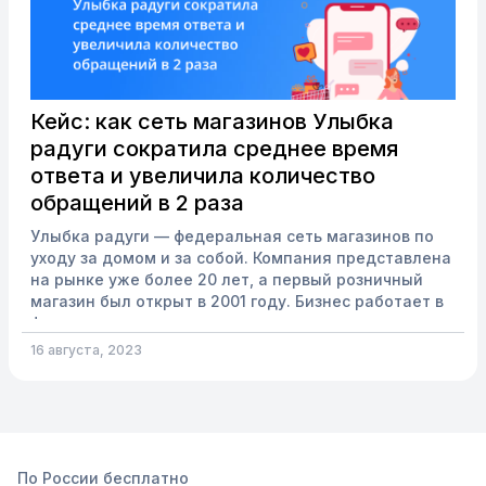
Кейс: как сеть магазинов Улыбка
радуги сократила среднее время
ответа и увеличила количество
обращений в 2 раза
Улыбка радуги — федеральная сеть магазинов по
уходу за домом и за собой. Компания представлена
на рынке уже более 20 лет, а первый розничный
магазин был открыт в 2001 году. Бизнес работает в
формате дрогери
(магазин непродовольственных товаров повседневного
16 августа, 2023
спроса) и является крупнейшей сетью такого
формата на Северо-Западе и в Поволжье и второй
по величине в России. В 2018 году компания
задумалась об оптимизации обработки обращений
во всех каналах, а также внедрению единого
стандарта контроля за работой операторов...
По России бесплатно