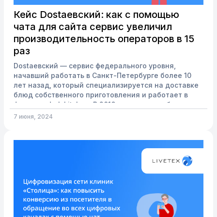
Кейс Dostaевский: как с помощью
чата для сайта сервис увеличил
производительность операторов в 15
раз
Dostaевский — сервис федерального уровня,
начавший работать в Санкт-Петербурге более 10
лет назад, который специализируется на доставке
блюд собственного приготовления и работает в
формате dark kitchen. В 2016 году сервис обратился
к LiveTex за решением, которое помогло бы сделать
7 июня, 2024
коммуникацию с клиентами более эффективной и
качественной. Были поставлены следующие задачи:
Внедрить и со временем расширить количество
текстовых каналов связи, чтобы постепенно
перевести коммуникацию с клиентами в цифровой
формат и увел...