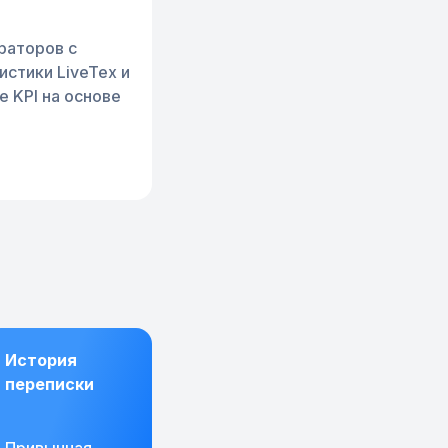
раторов с
стики LiveTex и
 KPI на основе
История
переписки