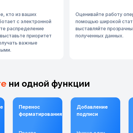
, кто из ваших
Оценивайте работу опе
ботает с электронной
помощью широкой стати
йте распределение
выставляйте прозрачные
 выставьте приоритет
полученных данных.
получать важные
ыми.
те
ни одной функции
е
Перенос
Добавление
форматирования
подписи