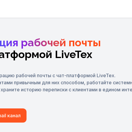
ция рабочей почты
латформой LiveTex
ацию рабочей почты с чат-платформой LiveTex.
нтами привычным для них способом, работайте систем
храните историю переписки с клиентами в едином инт
il канал