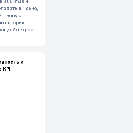
 из E-mail и
падать в 1 окно,
тят новую
ой истории
огут быстрее
ивность и
 KPI