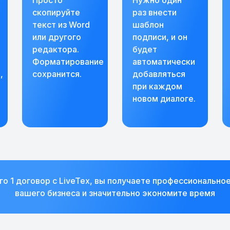
Просто
Нужно один
скопируйте
раз внести
текст из Word
шаблон
или другого
подписи, и он
редактора.
будет
Форматирование
автоматически
,
сохранится.
добавляться
при каждом
новом диалоге.
го 1 договор с LiveTex, вы получаете профессионально
вашего бизнеса и значительно экономите время