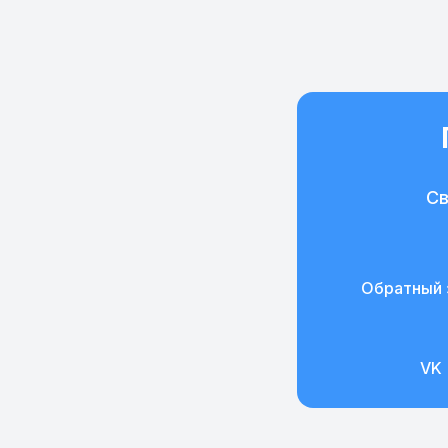
Св
Обратный 
VK