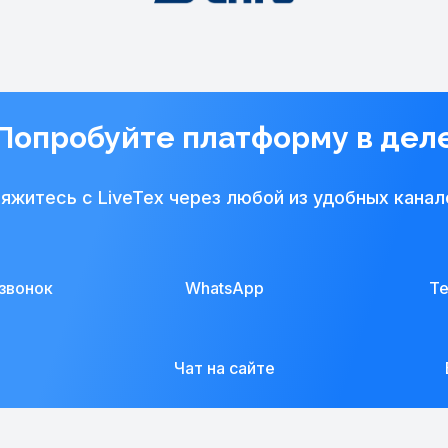
Попробуйте платформу в дел
яжитесь с LiveTex через любой из удобных канал
звонок
WhatsApp
Te
Чат на сайте