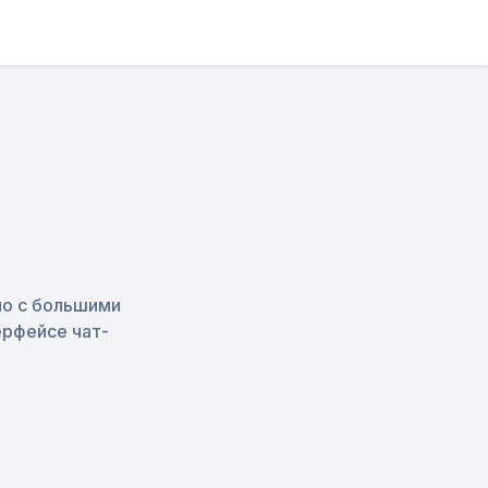
но с большими
ерфейсе чат-