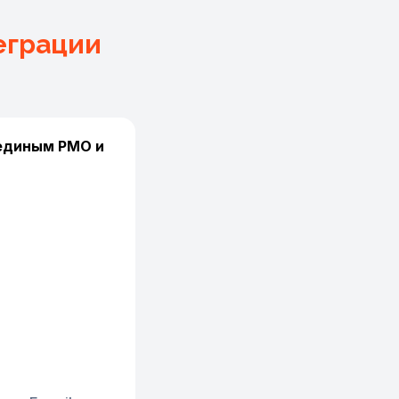
еграции
 единым РМО и