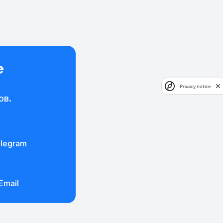
е
Privacy notice
ов.
legram
Email