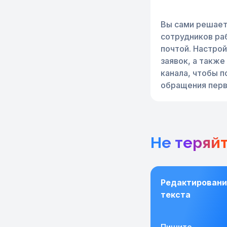
Вы сами решаете
сотрудников ра
почтой. Настро
заявок, а также
канала, чтобы 
обращения перв
Не теряй
Редактировани
текста