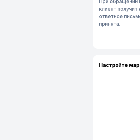
При обращении к
клиент получит
ответное письмо
принята.
Настройте ма