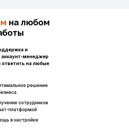
ем
на любом
аботы
оддержка и
 аккаунт-менеджер
 ответить на любые
птимальное решение
бизнеса
учение сотрудников
 чат-платформой
ощь в настройке