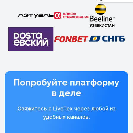
Попробуйте платформу
в деле
Свяжитесь с LiveTex через любой из
удобных каналов.