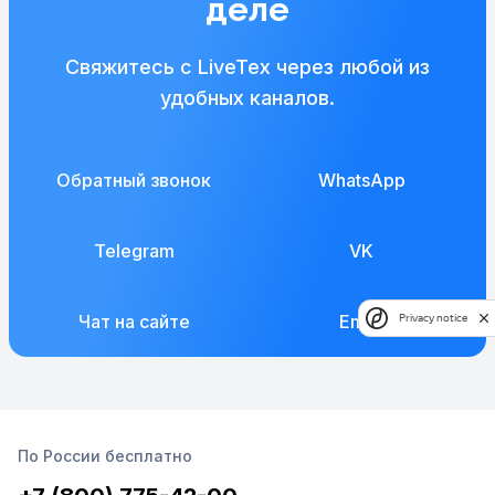
деле
Свяжитесь с LiveTex через любой из
удобных каналов.
Обратный звонок
WhatsApp
Telegram
VK
Чат на сайте
Email
Privacy notice
По России бесплатно