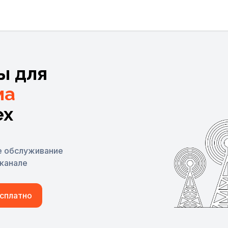
ы для
ма
ex
е обслуживание
 канале
сплатно