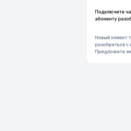
Подключите чат
абоненту разоб
Новый клиент т
разобраться с
Предложите ем