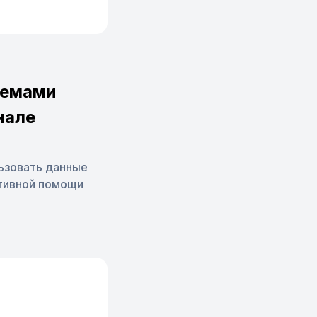
темами
нале
льзовать данные
ктивной помощи