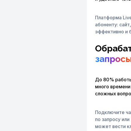
Платформа Liv
абоненту: сай
эффективно и 
Обраба
запрос
До 80% работы
много времени
сложных вопро
Подключите ча
по запросу или
может вести к