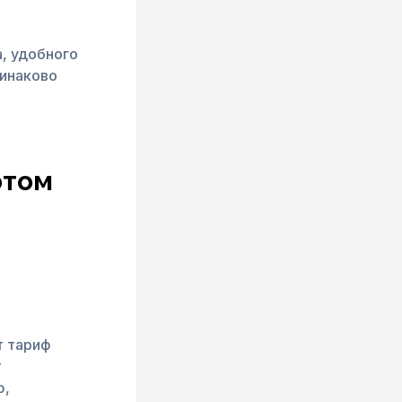
, удобного
динаково
.
отом
т тариф
т
ю,