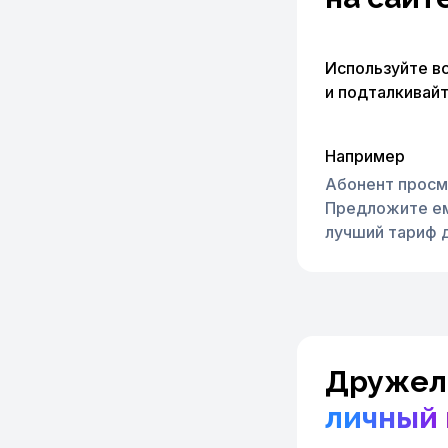
Используйте в
и подталкивай
Например
Абонент просм
Предложите ем
лучший тариф д
Дружел
личный 