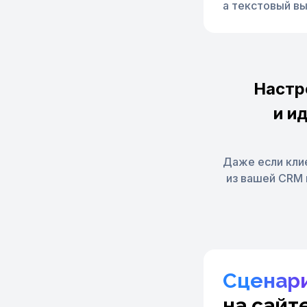
а текстовый вы
Настр
и и
Даже если клие
из вашей CRM 
Сценар
на сайт