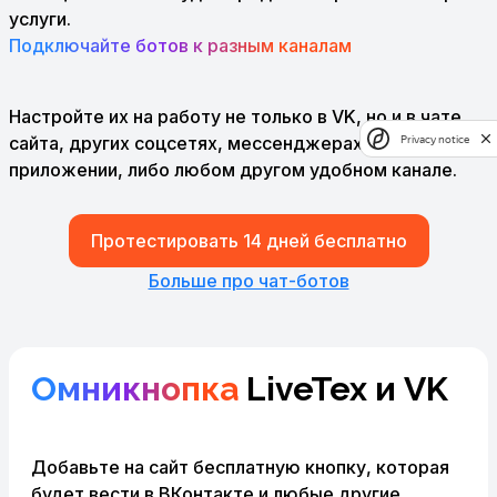
услуги.
Подключайте ботов к разным каналам
Настройте их на работу не только в VK, но и в чате
сайта, других соцсетях, мессенджерах, в мобильном
Privacy notice
приложении, либо любом другом удобном канале.
Протестировать 14 дней бесплатно
Больше про чат-ботов
Омникнопка
LiveTex и VK
Добавьте на сайт бесплатную кнопку, которая
будет вести
в ВКонтакте и любые другие