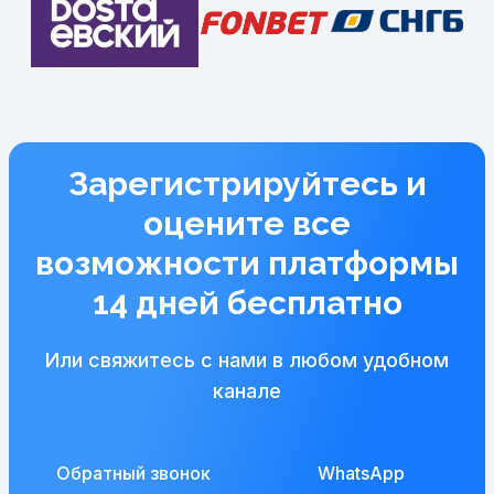
Зарегистрируйтесь и
оцените все
возможности платформы
14 дней бесплатно
Или свяжитесь с нами в любом удобном
канале
Обратный звонок
WhatsApp