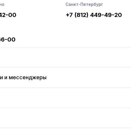
ак, ниже — о са...
но
Санкт-Петербург
-42-00
+7 (812) 449-49-20
66-00
ти и мессенджеры