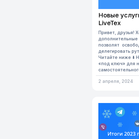
Новые услуг
LiveTex
Привет, друзья! 
дополнительные 
позволят освобо
делегировать ру
Читайте ниже ⬇️
«под ключ» для 
самостоятельног
настройки платф
2 апреля, 2024
воспользоваться 
а также видеоинс
в случае техниче
поможет наша те
знаете, часто по
занимает времен
ресурсы. Чтобы св