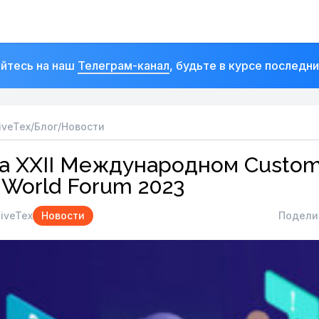
йтесь на наш
Телеграм-канал
, будьте в курсе последн
iveTex
/
Блог
/
Новости
на XXII Международном Custo
 World Forum 2023
iveTex
Новости
Подели