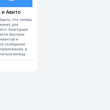
 и Авито
бщить, что теперь
 канал для
вито. Благодаря
жете быстрее
клиентов и
Все сообщения
 приложении, и
ючаться между
о – один из
я размещения
едвижимости, а
 лиц и компаний.
ым самой
190 млн