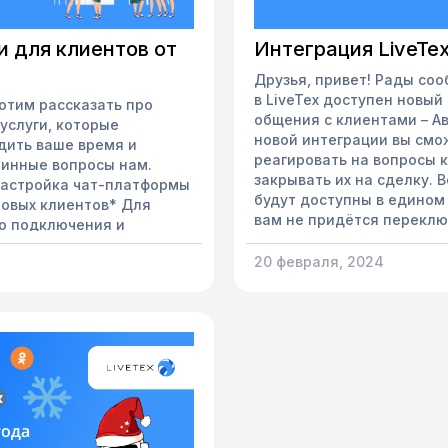
и для клиентов от
Интеграция LiveTex
Друзья, привет! Рады соо
в LiveTex доступен новый
Хотим рассказать про
общения с клиентами – А
услуги, которые
новой интеграции вы смо
дить ваше время и
реагировать на вопросы 
тинные вопросы нам.
закрывать их на сделку. 
 Настройка чат-платформы
будут доступны в едином
новых клиентов* Для
вам не придётся перекл
о подключения и
множеством вкладок. Авит
ормы вы можете
крупнейших сервисов дл
20 февраля, 2024
подробной базой знаний,
объявлений о товарах, н
трукциями на YouTube. А,
также услугах от частных
ских сложностей,
На конец 2023 г. по данн
хподдержка. Но, как вы
площадки на Авито было 
гружение в новый процесс
активных...
ные и человеческие
ест...