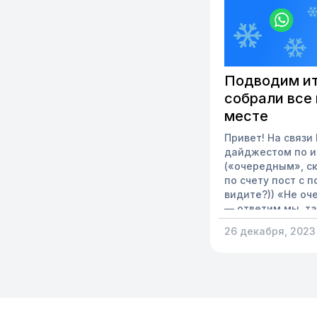
Подводим ит
собрали все
месте
Привет! На связи
дайджестом по и
(«очередным», ск
по счету пост с 
видите?)) «Не оч
— ответим мы, та
действительно ст
26 декабря, 2023
Поэтому мы реши
традицию подвод
поделиться с ва
Они уже помогли
вывести коммуни
новый уровень, ес