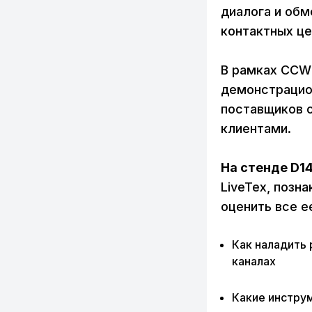
диалога и об
контактных це
В рамках CCWF
демонстрацио
поставщиков с
клиентами.
На стенде D1
LiveTex, позн
оценить все е
Как наладить 
каналах
Какие инструм