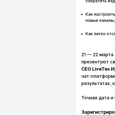
сократить из
Как настроит
новые каналы,
Как легко отс
21 — 22 март
презентуют св
CEO LiveTex 
чат-платформы
результатах, 
Точная дата и
Зарегистриро