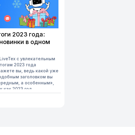
оги 2023 года:
 новинки в одном
 LiveTex с увлекательным
тогам 2023 года
ажете вы, ведь какой уже
подобным заголовком вы
ередным, а особенным»,
к как 2023 год
ал богат на новинки.
ли не обходить стороной
ить итоги года и
ми нашими достижениями.
 многим нашим клиентам
кацию с их клиентами на
ли вдруг (вдруг!) вы что-