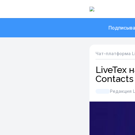
Подписыва
Чат-платформа L
LiveTex 
Contacts
Редакция L