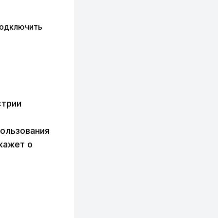
подключить
стрии
пользования
кажет о