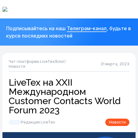
Подписывайтесь на наш
Телеграм-канал
, будьте в
курсе последних новостей
Чат-платформа LiveTex
/
Блог
/
31 марта, 2023
Новости
LiveTex на XXII
Международном
Customer Contacts World
Forum 2023
Редакция LiveTex
Новости