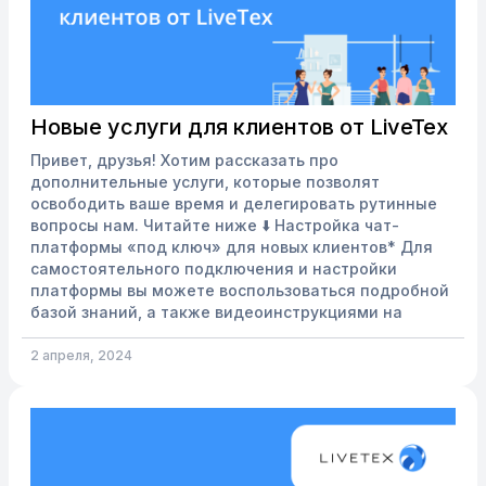
Новые услуги для клиентов от LiveTex
Привет, друзья! Хотим рассказать про
дополнительные услуги, которые позволят
освободить ваше время и делегировать рутинные
вопросы нам. Читайте ниже ⬇️ Настройка чат-
платформы «под ключ» для новых клиентов* Для
самостоятельного подключения и настройки
платформы вы можете воспользоваться подробной
базой знаний, а также видеоинструкциями на
YouTube. А, в случае технических сложностей,
поможет наша техподдержка. Но, как вы знаете,
2 апреля, 2024
часто погружение в новый процесс занимает
временные и человеческие ресурсы. Чтобы свест...