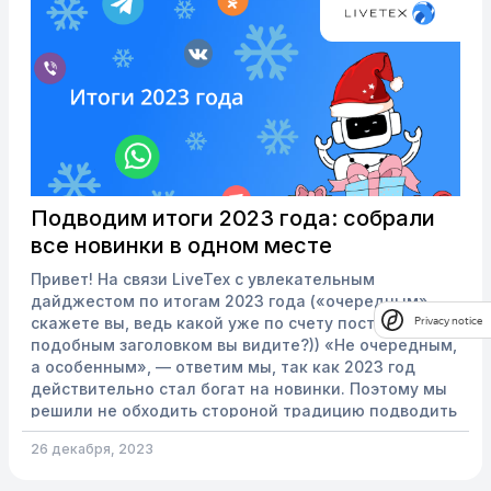
Подводим итоги 2023 года: собрали
все новинки в одном месте
Привет! На связи LiveTex с увлекательным
дайджестом по итогам 2023 года («очередным»,
скажете вы, ведь какой уже по счету пост с
Privacy notice
подобным заголовком вы видите?)) «Не очередным,
а особенным», — ответим мы, так как 2023 год
действительно стал богат на новинки. Поэтому мы
решили не обходить стороной традицию подводить
итоги года и поделиться с вами нашими
26 декабря, 2023
достижениями. Они уже помогли многим нашим
клиентам вывести коммуникацию с их клиентами на