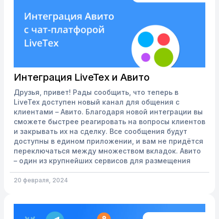
Интеграция LiveTex и Авито
Друзья, привет! Рады сообщить, что теперь в
LiveTex доступен новый канал для общения с
клиентами – Авито. Благодаря новой интеграции вы
сможете быстрее реагировать на вопросы клиентов
и закрывать их на сделку. Все сообщения будут
доступны в едином приложении, и вам не придётся
переключаться между множеством вкладок. Авито
– один из крупнейших сервисов для размещения
объявлений о товарах, недвижимости, а также
услугах от частных лиц и компаний. На конец 2023 г.
20 февраля, 2024
по данным самой площадки на Авито было 190 млн
активных...