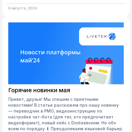
Подробнее о работе переводчика можно прочитать
в нашей Базе Знаний. В июне мы улучшили
9 августа, 2024
переводчик, добавив в РМО кнопку для включения и
выключения этой...
Горячие новинки мая
Привет, друзья! Мы спешим с приятными
новостями! В статье расскажем про нашу новинку
— переводчик в РМО, видеоинструкцию по
настройке чат-бота (для тех, кто предпочитает
видеоформат), новый кейс с Dostaевским. Но обо
всем по порядку ⬇ Преодолеваем языковой барьер.