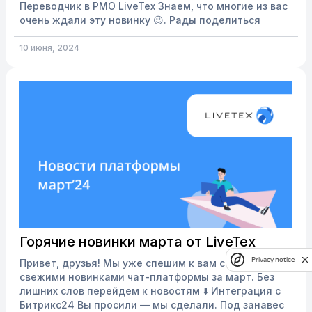
Переводчик в РМО LiveTex Знаем, что многие из вас
очень ждали эту новинку 😉. Рады поделиться
новостью о том, что теперь в рабочем месте
оператора доступен переводчик! Вы больше не
10 июня, 2024
потеряете потенциальных клиентов из-за
языкового барьера. С переводчиком Li...
Горячие новинки марта от LiveTex
Privacy notice
Привет, друзья! Мы уже спешим к вам с самыми
свежими новинками чат-платформы за март. Без
лишних слов перейдем к новостям ⬇️ Интеграция с
Битрикс24 Вы просили — мы сделали. Под занавес