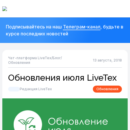
Подписывайтесь на наш
Телеграм-канал
, будьте в
курсе последних новостей
Чат-платформа LiveTex
/
Блог
/
13 августа, 2018
Обновления
Обновления июля LiveTex
Редакция LiveTex
Обновления