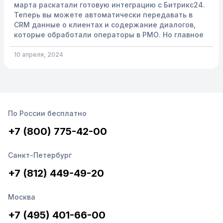
марта раскатали готовую интеграцию с Битрикс24.
Теперь вы можете автоматически передавать в
CRM данные о клиентах и содержание диалогов,
которые обработали операторы в РМО. Но главное
преимущество готовой интеграции в том, что ее
настройка очень простая! Вам не нужно
10 апреля, 2024
самостоятельно реализовывать интеграцию,
привлекать программистов,...
По России бесплатно
+7 (800) 775-42-00
Санкт-Петербург
+7 (812) 449-49-20
Москва
+7 (495) 401-66-00