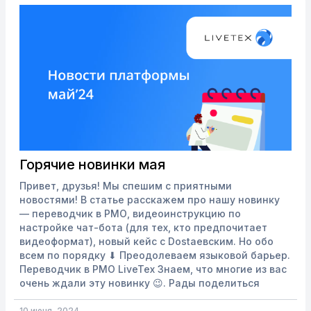
Горячие новинки мая
Привет, друзья! Мы спешим с приятными
новостями! В статье расскажем про нашу новинку
— переводчик в РМО, видеоинструкцию по
настройке чат-бота (для тех, кто предпочитает
видеоформат), новый кейс с Dostaевским. Но обо
всем по порядку ⬇ Преодолеваем языковой барьер.
Переводчик в РМО LiveTex Знаем, что многие из вас
очень ждали эту новинку 😉. Рады поделиться
новостью о том, что теперь в рабочем месте
оператора доступен переводчик! Вы больше не
10 июня, 2024