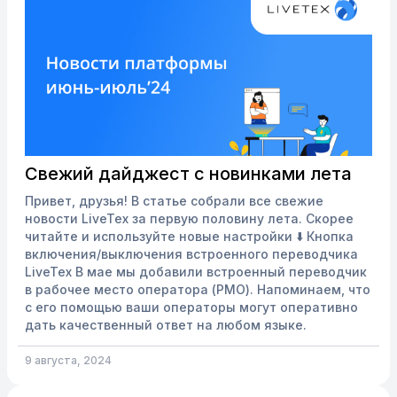
Свежий дайджест с новинками лета
Привет, друзья! В статье собрали все свежие
новости LiveTex за первую половину лета. Скорее
читайте и используйте новые настройки ⬇️ Кнопка
включения/выключения встроенного переводчика
LiveTex В мае мы добавили встроенный переводчик
в рабочее место оператора (РМО). Напоминаем, что
с его помощью ваши операторы могут оперативно
дать качественный ответ на любом языке.
Подробнее о работе переводчика можно прочитать
в нашей Базе Знаний. В июне мы улучшили
9 августа, 2024
переводчик, добавив в РМО кнопку для включения и
выключения этой...