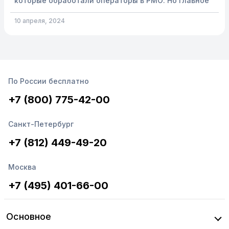
которые обработали операторы в РМО. Но главное
преимущество готовой интеграции в том, что ее
настройка очень простая! Вам не нужно
10 апреля, 2024
самостоятельно реализовывать интеграцию,
привлекать программистов,...
По России бесплатно
+7 (800) 775-42-00
Санкт-Петербург
+7 (812) 449-49-20
Москва
+7 (495) 401-66-00
Основное