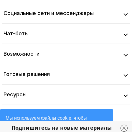
Социальные сети и мессенджеры
Чат-боты
Возможности
Готовые решения
Ресурсы
Соглашение об использовании сайта
Политика конфиденциальности
Мы используем файлы cookie, чтобы
Публичная оферта
улучшить работу и повысить эффективность
Подпишитесь на новые материалы