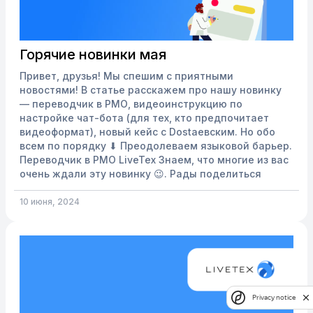
Горячие новинки мая
Привет, друзья! Мы спешим с приятными
новостями! В статье расскажем про нашу новинку
— переводчик в РМО, видеоинструкцию по
настройке чат-бота (для тех, кто предпочитает
видеоформат), новый кейс с Dostaевским. Но обо
всем по порядку ⬇ Преодолеваем языковой барьер.
Переводчик в РМО LiveTex Знаем, что многие из вас
очень ждали эту новинку 😉. Рады поделиться
новостью о том, что теперь в рабочем месте
оператора доступен переводчик! Вы больше не
10 июня, 2024
потеряете потенциальных клиентов из-за
языкового барьера. С переводчиком Li...
Privacy notice