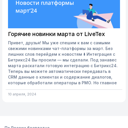
Горячие новинки марта от LiveTex
Привет, друзья! Мы уже спешим к вам с самыми
свежими новинками чат-платформы за март. Без
лишних слов перейдем к новостям ⬇️ Интеграция с
Битрикс24 Вы просили — мы сделали. Под занавес
марта раскатали готовую интеграцию с Битрикс24.
Теперь вы можете автоматически передавать в
CRM данные о клиентах и содержание диалогов,
которые обработали операторы в РМО. Но главное
преимущество готовой интеграции в том, что ее
настройка очень простая! Вам не нужно
10 апреля, 2024
самостоятельно реализовывать интеграцию,
привлекать программистов,...
По России бесплатно