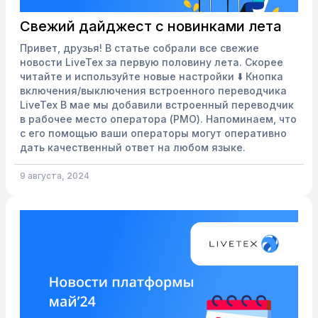
Свежий дайджест с новинками лета
Привет, друзья! В статье собрали все свежие
новости LiveTex за первую половину лета. Скорее
читайте и используйте новые настройки ⬇️ Кнопка
включения/выключения встроенного переводчика
LiveTex В мае мы добавили встроенный переводчик
в рабочее место оператора (РМО). Напоминаем, что
с его помощью ваши операторы могут оперативно
дать качественный ответ на любом языке.
Подробнее о работе переводчика можно прочитать
в нашей Базе Знаний. В июне мы улучшили
9 августа, 2024
переводчик, добавив в РМО кнопку для включения и
выключения этой...