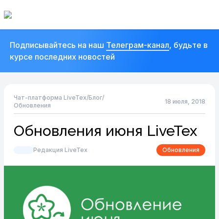
Подписывайтесь на наш
Телеграм-канал
, будьте в
курсе последних новостей
Чат-платформа LiveTex
/
Блог
/
18 июля, 2018
Обновления
Обновления июня LiveTex
Редакция LiveTex
Обновления