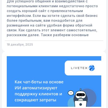
Для успешного общения и взаимодействия с
потенциальными клиентами недостаточно просто
создать хороший сайт с привлекательным
интерфейсом. Если вы хотите сделать свой бизнес
более прибыльным, вам понадобится для
размещения на сайте удобная форма обратной
связи. Как сделать этот элемент самостоятельно,
расскажем далее. Также разберем основные
ошибки, из-за которых он не приносит ожидаемого
результата, и предложим чек лист по настройкам.
18 декабря, 2025
Что такое формы обратной связи, будут ли они
эффективны Это маркетинговый инструм...