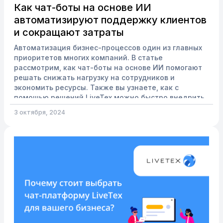
Как чат-боты на основе ИИ
автоматизируют поддержку клиентов
и сокращают затраты
Автоматизация бизнес-процессов один из главных
приоритетов многих компаний. В статье
рассмотрим, как чат-боты на основе ИИ помогают
решать снижать нагрузку на сотрудников и
экономить ресурсы. Также вы узнаете, как с
помощью решений LiveTex можно быстро внедрить
такого бота без сложных технических настроек и
3 октября, 2024
получить максимальную пользу для вашего
бизнеса. Что такое ИИ-чат-боты? Чат-боты на
основе ИИ — это программы, которые используют
машинное обучение и обработку естественного
языка (NLP) для общения с пользовател...