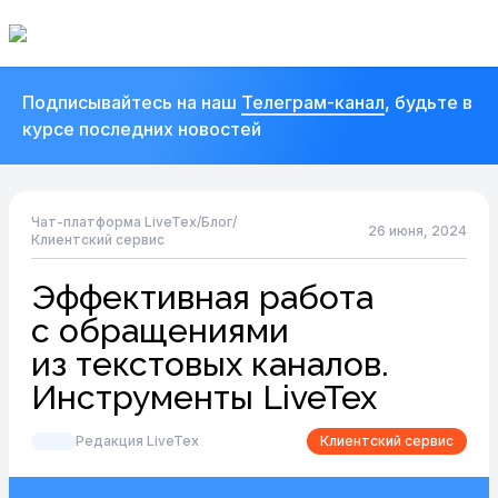
Подписывайтесь на наш
Телеграм-канал
, будьте в
курсе последних новостей
Чат-платформа LiveTex
/
Блог
/
26 июня, 2024
Клиентский сервис
Эффективная работа
с обращениями
из текстовых каналов.
Инструменты LiveTex
Редакция LiveTex
Клиентский сервис