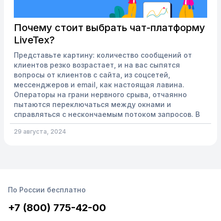
Почему стоит выбрать чат-платформу
LiveTex?
Представьте картину: количество сообщений от
клиентов резко возрастает, и на вас сыпятся
вопросы от клиентов с сайта, из соцсетей,
мессенджеров и email, как настоящая лавина.
Операторы на грани нервного срыва, отчаянно
пытаются переключаться между окнами и
справляться с нескончаемым потоком запросов. В
этот момент клиенты начинают терять терпение,
29 августа, 2024
злиться и в конечном итоге уходят к конкурентам.
Решить проблему помогает омниканальность. С
помощью одной платформы все каналы связи
объединяются в единую систему. Как о...
По России бесплатно
+7 (800) 775-42-00