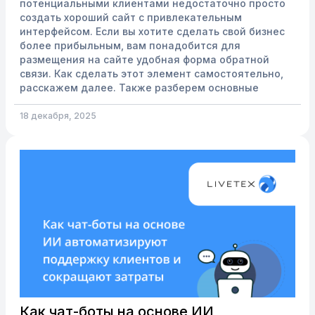
потенциальными клиентами недостаточно просто
создать хороший сайт с привлекательным
интерфейсом. Если вы хотите сделать свой бизнес
более прибыльным, вам понадобится для
размещения на сайте удобная форма обратной
связи. Как сделать этот элемент самостоятельно,
расскажем далее. Также разберем основные
ошибки, из-за которых он не приносит ожидаемого
результата, и предложим чек лист по настройкам.
18 декабря, 2025
Что такое формы обратной связи, будут ли они
эффективны Это маркетинговый инструм...
Как чат-боты на основе ИИ