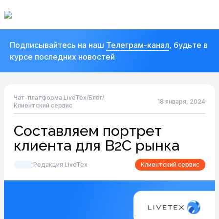
Подписывайтесь на наш
Телеграм-канал
, будьте в
курсе последних новостей
Чат-платформа LiveTex
/
Блог
/
18 января, 2024
Клиентский сервис
Составляем портрет
клиента для B2C рынка
Редакция LiveTex
Клиентский сервис