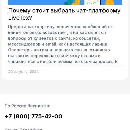
Почему стоит выбрать чат-платформу
LiveTex?
Представьте картину: количество сообщений от
клиентов резко возрастает, и на вас сыпятся
вопросы от клиентов с сайта, из соцсетей,
мессенджеров и email, как настоящая лавина.
Операторы на грани нервного срыва, отчаянно
пытаются переключаться между окнами и
справляться с нескончаемым потоком запросов. В
этот момент клиенты начинают терять терпение,
29 августа, 2024
злиться и в конечном итоге уходят к конкурентам.
Решить проблему помогает омниканальность. С
помощью одной платформы все каналы связи
объединяются в единую систему. Как о...
По России бесплатно
+7 (800) 775-42-00