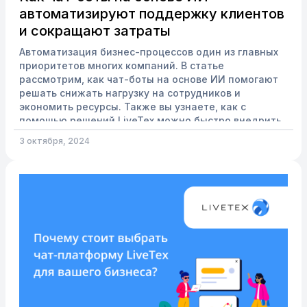
автоматизируют поддержку клиентов
и сокращают затраты
Автоматизация бизнес-процессов один из главных
приоритетов многих компаний. В статье
рассмотрим, как чат-боты на основе ИИ помогают
решать снижать нагрузку на сотрудников и
экономить ресурсы. Также вы узнаете, как с
помощью решений LiveTex можно быстро внедрить
такого бота без сложных технических настроек и
3 октября, 2024
получить максимальную пользу для вашего
бизнеса. Что такое ИИ-чат-боты? Чат-боты на
основе ИИ — это программы, которые используют
машинное обучение и обработку естественного
языка (NLP) для общения с пользовател...