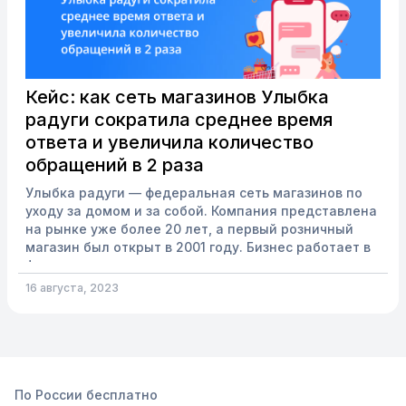
Кейс: как сеть магазинов Улыбка
радуги сократила среднее время
ответа и увеличила количество
обращений в 2 раза
Улыбка радуги — федеральная сеть магазинов по
уходу за домом и за собой. Компания представлена
на рынке уже более 20 лет, а первый розничный
магазин был открыт в 2001 году. Бизнес работает в
формате дрогери
(магазин непродовольственных товаров повседневного
16 августа, 2023
спроса) и является крупнейшей сетью такого
формата на Северо-Западе и в Поволжье и второй
по величине в России. В 2018 году компания
задумалась об оптимизации обработки обращений
во всех каналах, а также внедрению единого
стандарта контроля за работой операторов...
По России бесплатно