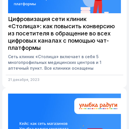
Цифровизация сети клиник
«Столица»: как повысить конверсию
из посетителя в обращение во всех
цифровых каналах с помощью чат-
платформы
Сеть клиник «Столица» включает в себя 5
многопрофильных медицинских центров и 1
аптечный пункт. Все клиники оснащены
современным оборудованием от ведущих
европейских производителей. В 2021 году компания
21 декабря, 2023
одержала победу в конкурсе «Клиника года» в
номинации «Народный выбор». К LiveTex компания
обратилась за решением, которое поможет решить
следующие задачи: расширить количество
цифровых каналов связи с клиентами и увеличить
количество обращений,увеличить конверсию из
обращения в запись во всех каналах,повысить
лояль...