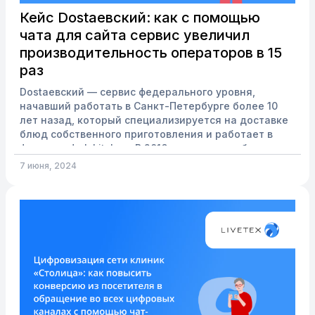
Кейс Dostaевский: как с помощью
чата для сайта сервис увеличил
производительность операторов в 15
раз
Dostaевский — сервис федерального уровня,
начавший работать в Санкт-Петербурге более 10
лет назад, который специализируется на доставке
блюд собственного приготовления и работает в
формате dark kitchen. В 2016 году сервис обратился
к LiveTex за решением, которое помогло бы сделать
7 июня, 2024
коммуникацию с клиентами более эффективной и
качественной. Были поставлены следующие задачи:
Внедрить и со временем расширить количество
текстовых каналов связи, чтобы постепенно
перевести коммуникацию с клиентами в цифровой
формат и увел...