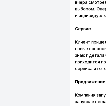
вчера смотрел
выбором. Опер
и индивидуал
Сервис
Клиент пришел
новые вопросы
знают детали 
приходится по
сервиса и гот
Продвижение
Компания запу
запускает ema