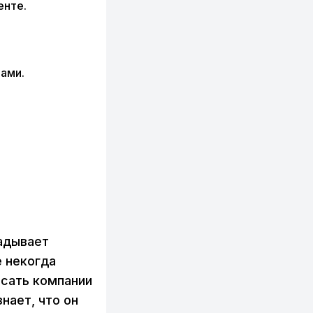
енте.
ами.
ладывает
е некогда
исать компании
нает, что он