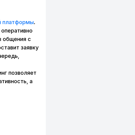
й платформы
.
 оперативно
ы общения с
ставит заявку
чередь,
е
инг позволяет
тивность, а