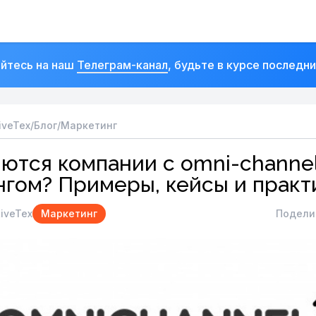
йтесь на наш
Телеграм-канал
, будьте в курсе последн
iveTex
/
Блог
/
Маркетинг
ются компании c omni-channe
гом? Примеры, кейсы и практ
iveTex
Маркетинг
Подели