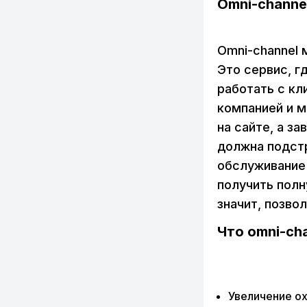
Omni-channe
Omni-channel 
Это сервис, г
работать с кл
компанией и м
на сайте, а з
должна подстр
обслуживание 
получить полн
значит, позво
Что omni-ch
Увеличение ох