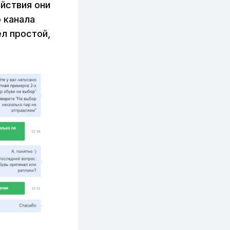
йствия они
о канала
л простой,