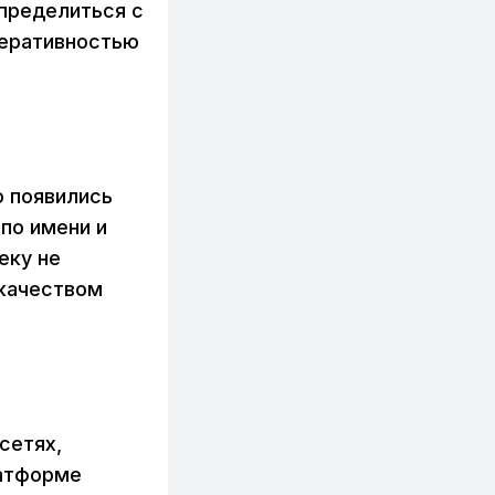
определиться с
перативностью
о появились
по имени и
еку не
 качеством
сетях,
латформе