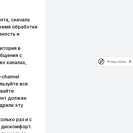
та, сначала
время обработки
вность и
итория в
общения с
ех каналах,
Privacy notice
-channel
льзуйте все
ывайте
ент должен
дрили эту
лько раз и с
ь дискомфорт.