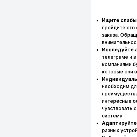
Ищите слабые
пройдите его 
заказа. Обращ
внимательнос
Исследуйте а
телеграме и в
компаниями бу
которые они в
Индивидуаль
необходим для
преимущества 
интересные о
чувствовать с
систему.
Адаптируйте 
разных устрой