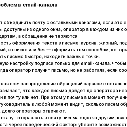
роблемы email-канала
т объединить почту с остальными каналами, если это е
ы доступны из одного окна, оператор в каждом из них
дартам, а обращения не теряются.
ость оформления текста в письме: курсив, жирный, по
ный, в списке или без — оформить тем способом, кото
ать письмо быстро, находить важные точки.
ую настройку подписи только для email-канала: чтобы
гда оператор получит письмо, но не работала, если с
 важное: распределение обращений наравне с остальн
означает, что каждое письмо дойдет до оператора не
он в почту или нет. При этом у письма в момент получен
Руководитель в любой момент видит, сколько писем об
к долго операторы отвечают.
станут отправлять в почту письма одно за другим, как 
ота через поведенческий фактор: уберите возможност