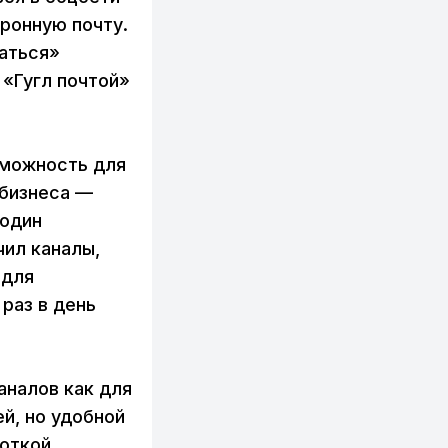
ронную почту.
аться»
 «Гугл почтой»
зможность для
 бизнеса —
 один
ил каналы,
 для
 раз в день
аналов как для
ей, но удобной
боткой