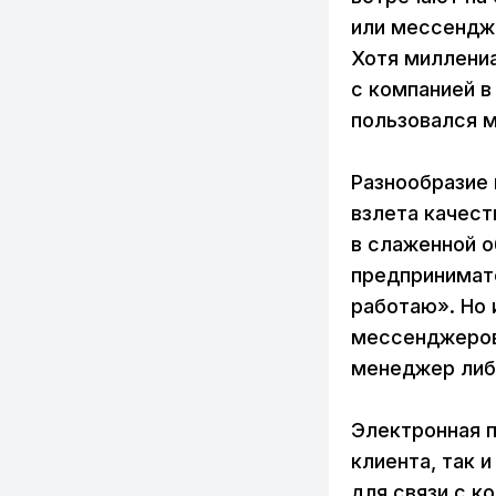
или мессендже
Хотя миллени
с компанией в
пользовался м
Разнообразие 
взлета качест
в слаженной о
предпринимате
работаю». Но 
мессенджеров, 
менеджер либо
Электронная п
клиента, так 
для связи с к