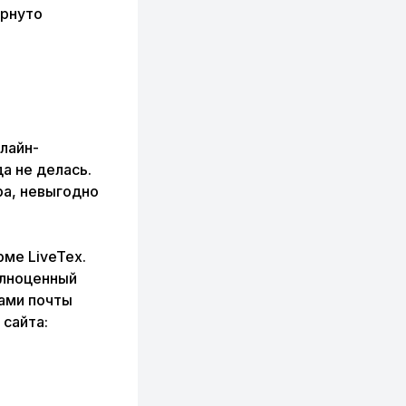
ернуто
лайн-
а не делась.
ра, невыгодно
ме LiveTex.
олноценный
ами почты
сайта: