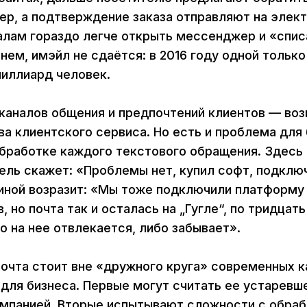
р, а подтверждение заказа отправляют на элект
алам гораздо легче открыть мессенджер и «спис
 нем, имэйл не сдаётся: в 2016 году одной только
иллиард человек.
каналов общения и предпочтений клиентов — во
ва клиентского сервиса. Но есть и проблема для
бработке каждого текстового обращения. Здесь
ль скажет: «Проблемы нет, купил софт, подключ
иной возразит: «Мы тоже подключили платформу
но почта так и осталась на „Гугле“, по тридцать
 на нее отвлекается, либо забывает».
очта стоит вне «дружного круга» современных к
и для бизнеса. Первые могут считать ее устаревш
омпанией. Вторые испытывают сложности с обра