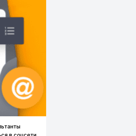
льтанты
ся в соцсети