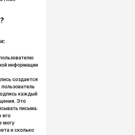
?
и:
 пользователю
ной информации
дпись создается
а пользователь
 подпись каждый
щения. Это
исывать письма.
 его
е могу
вета и сколько