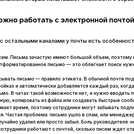
ожно работать с электронной почтой
с остальными каналами у почты есть особенност
ем. Письма зачастую имеют большой объем, поэтому
отформатированное письмо — это облегчает поиск нуж
сывать письмо — правило этикета. В обычной почте по
ройках и автоматически добавляется каждый раз, когд
ьмо. В чатах такой возможности нет, и нужно вводить
чную, копировать из файла или создавать быстрые сооб
имает время, поэтому сотрудники могут забывать подп
я. Частая проблема: письмо ушло в спам, или менеджер
лучайно удалил или просто забыл. Боль руководителя: н
сотрудники работают с почтой, сколько писем ждет от