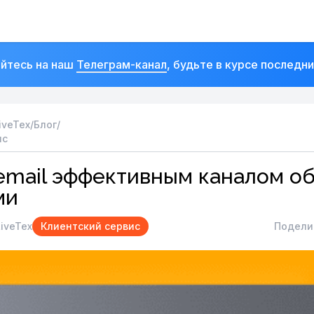
йтесь на наш
Телеграм-канал
, будьте в курсе последн
iveTex
/
Блог
/
ис
email эффективным каналом о
ми
iveTex
Клиентский сервис
Подели