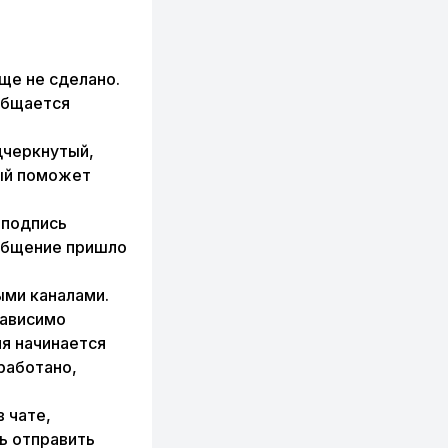
ще не сделано.
 общается
дчеркнутый,
рый поможет
 подпись
ообщение пришло
ыми каналами.
зависимо
ия начинается
работано,
в чате,
ь отправить