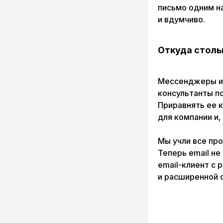
письмо одним н
и вдумчиво.
Откуда столь
Мессенджеры и 
консультанты по
Приравнять ее к
для компании и,
Мы учли все про
Теперь email не
email-клиент с
и расширенной 