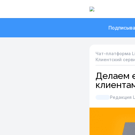
Подписыва
Чат-платформа L
Клиентский серв
Делаем 
клиента
Редакция L