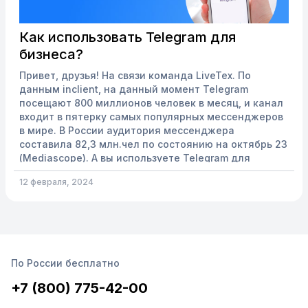
Как использовать Telegram для
бизнеса?
Привет, друзья! На связи команда LiveTex. По
данным inclient, на данный момент Telegram
посещают 800 миллионов человек в месяц, и канал
входит в пятерку самых популярных мессенджеров
в мире. В России аудитория мессенджера
составила 82,3 млн.чел по состоянию на октябрь 23
(Mediascope). А вы используете Telegram для
общения с клиентами? Мы – да ❤️. В этой статье
12 февраля, 2024
разберемся, какие возможности предоставляет
популярный мессенджер Телеграм для бизнеса.
Коммуникация и обратная связь с клиентами
Начнем с того, что общение...
По России бесплатно
+7 (800) 775-42-00