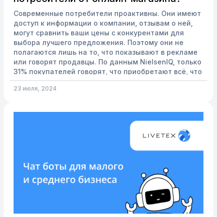
Современные потребители проактивны. Они имеют
доступ к информации о компании, отзывам о ней,
могут сравнить ваши цены с конкурентами для
выбора лучшего предложения. Поэтому они не
полагаются лишь на то, что показывают в рекламе
или говорят продавцы. По данным NielsenIQ, только
31% покупателей говорят, что приобретают всё, что
рекламируется. Чаще всего процесс принятия
23 июля, 2024
решения о покупке выглядит так: Поиск
необходимого товара/услуги в интернете. Изучение
сайтов, обычно тех, что попадают на первую
страницу выдачи в п...