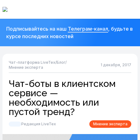
Подписывайтесь на наш
Телеграм-канал
, будьте в
курсе последних новостей
Чат-платформа LiveTex
/
Блог
/
1 декабря, 2017
Мнение эксперта
Чат-боты в клиентском
сервисе —
необходимость или
пустой тренд?
Редакция LiveTex
Мнение эксперта