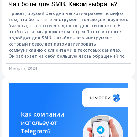
Чат боты для SMB. Какой выбрать?
Привет, друзья! Сегодня мы хотим развеять миф о
том, что боты – это инструмент только для крупного
бизнеса, что это очень дорого, долго и сложно. В
этой статье мы расскажем о трех ботах, которые
подойдут для SMB. Чат-бот – это инструмент,
который позволяет автоматизировать
коммуникацию с клиентами в текстовых каналах.
Он забирает на себя большую часть обращений по
популярным вопросам, к примеру: график работы,
способы доставки или текущие акции. Сценарный
14 марта, 2024
или кнопочный чат-бот Популярный бот, который
разрабатываетс...